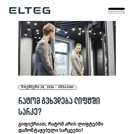
Skip
to
the
content
ᲜᲝᲔᲛᲑᲔᲠᲘ 28, 2024
ᲘᲜᲡᲐᲘᲗᲘ
ᲠᲐᲢᲝᲛ ᲒᲕᲮᲕᲓᲔᲑᲐ ᲚᲘᲤᲢᲨᲘ
ᲡᲐᲠᲙᲔ?
გიფიქრიათ, რატომ არის ლიფტებში
დამონტაჟებული სარკეები
?